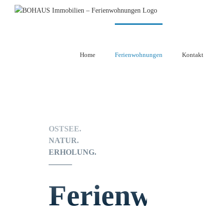
Zum
Inhalt
springen
Home
Ferienwohnungen
Kontakt
OSTSEE.
NATUR.
ERHOLUNG.
———
Ferienwohnu