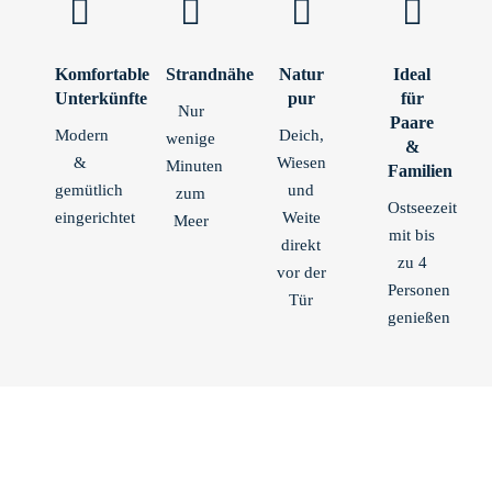
Komfortable
Strandnähe
Natur
Ideal
Unterkünfte
pur
für
Nur
Paare
Modern
Deich,
wenige
&
&
Wiesen
Minuten
Familien
gemütlich
und
zum
Ostseezeit
eingerichtet
Weite
Meer
mit bis
direkt
zu 4
vor der
Personen
Tür
genießen